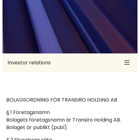
Investor relations
Investerare
Pressmeddelanden
BOLAGSORDNING FÖR TRANSIRO HOLDING AB
Rapporter
§ 1 Företagsnamn
Kalender
Bolagets företagsnamn är Transiro Holding AB.
Bolaget är publikt (publ).
Aktien
§ 2 Styrelsens säte