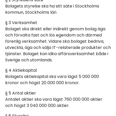
Bolagsstyrning
Bolagets styrelse ska ha sitt säte i Stockholms
Ledning
kommun, Stockholms län
Styrelse och revisor
§ 3 Verksamhet
Bolagsordning
Bolaget ska direkt eller indirekt genom bolag äga
och förvalta fast och lös egendom och därmed
Bolagsstämmor
förenlig verksamhet. Vidare ska bolaget bedriva,
IR-kontakt
utveckla, äga och sälja IT-relaterade produkter och
tjänster. Bolaget kan idka affärsverksamhet både i
Sverige och utomlands.
§ 4 Aktiekapital
Bolagets aktiekapital ska vara lägst 5 000 000
kronor och högst 20 000 000 kronor.
§ 5 Antal aktier
Antalet aktier ska vara lägst 760 000 000 aktier
och högst 3 040 000 000 aktier.
§ 6 Styrelse