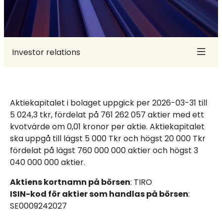
Investor relations
Investerare
Pressmeddelanden
Aktiekapitalet i bolaget uppgick per 2026-03-31 till
5 024,3 tkr, fördelat på 761 262 057 aktier med ett
Rapporter
kvotvärde om 0,01 kronor per aktie. Aktiekapitalet
Kalender
ska uppgå till lägst 5 000 Tkr och högst 20 000 Tkr
fördelat på lägst 760 000 000 aktier och högst 3
Aktien
040 000 000 aktier.
Ägare
Aktiens kortnamn på börsen
: TIRO
Aktiekapital
ISIN-kod för aktier som handlas på börsen
:
SE0009242027
Erbjudandehandlingar