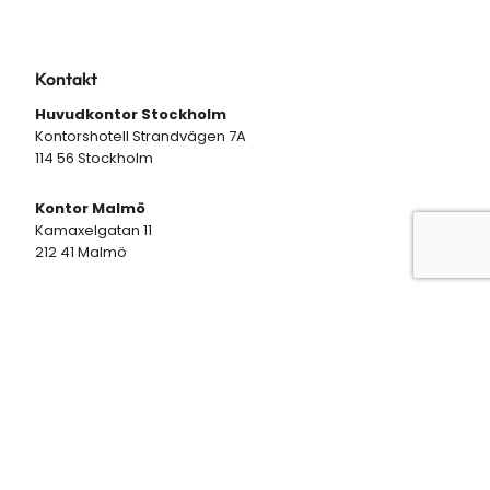
Kontakt
Huvudkontor Stockholm
Kontorshotell Strandvägen 7A
114 56 Stockholm
Kontor Malmö
Kamaxelgatan 11
212 41 Malmö
Tel: 040-671 21 40
info@transiro.se
Copyright © 2021 Transiro
All Rights Reserved